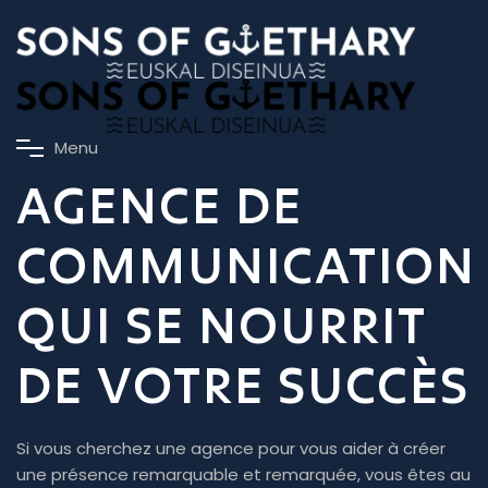
M
e
n
u
AGENCE DE
COMMUNICATION
QUI SE NOURRIT
DE VOTRE SUCCÈS
Si vous cherchez une agence pour vous aider à créer
une présence remarquable et remarquée, vous êtes au